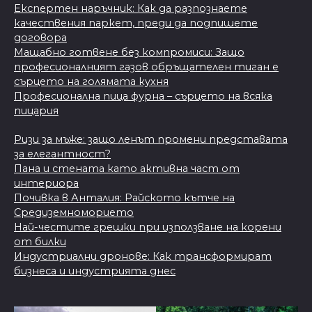
Експертен наръчник: Как да разпознаете
качествения паркет, преди да подпишете
договора
Мащабно готвене без компромиси: Защо
професионалният газов обръщателен тиган е
сърцето на голямата кухня
Професионална пица фурна – сърцето на всяка
пицария
Ризи за мъже: защо ленът промени представата
за елегантност?
Пана и стената като активна част от
интериора
Почивка в Анталия: Райското кътче на
Средиземноморието
Най-честите грешки при използване на корени
от билки
Индустриални дронове: Как трансформират
бизнеса и индустрията днес