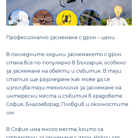
Професионално заснемане с дрон – цени
В последните години заснемането с дрон
стана все по-популярно в България, особено
за заснемане на обекти и събития. В тази
статия ще разгледаме как може да се
използва тази технология за заснемане на
интересни места и събития в градовете
София, Благоевград, Пловдив и околностите
им.
В София има много места, които са
страхотни за заснемане с дрон. Някои от