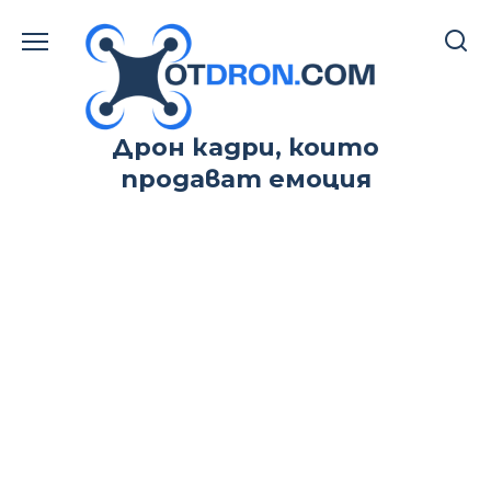
Skip
to
content
Дрон кадри, които
продават емоция