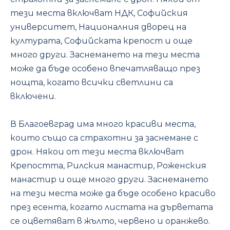
тези места включват НДК, Софийския
университет, Националния дворец на
културата, Софийската крепост и още
много други. Заснемането на тези места
може да бъде особено впечатляващо през
нощта, когато всички светлини са
включени.
В Благоевград има много красиви места,
които също са страхотни за заснемане с
дрон. Някои от тези места включват
Крепостта, Рилския манастир, Роженския
манастир и още много други. Заснемането
на тези места може да бъде особено красиво
през есента, когато листата на дърветата
се оцветяват в жълто, червено и оранжево.