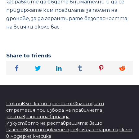
забравяйте да бъдете внимателни и да се
придържате към правилата за полет на
дронове, за да гарантирате безопасността
на всички около вас.
Share to friends
Покривът като крепост: Философия и
стратегия при избора на правилната
реставрационна бригада
Изкуството на реставрацията: Защо
качественото циклене превръща стария паркет
в модерна класика