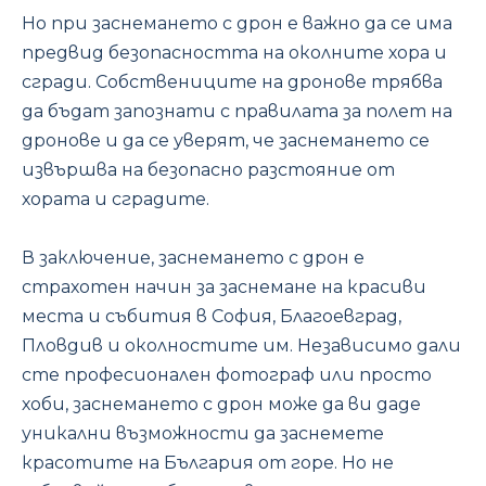
Но при заснемането с дрон е важно да се има
предвид безопасността на околните хора и
сгради. Собствениците на дронове трябва
да бъдат запознати с правилата за полет на
дронове и да се уверят, че заснемането се
извършва на безопасно разстояние от
хората и сградите.
В заключение, заснемането с дрон е
страхотен начин за заснемане на красиви
места и събития в София, Благоевград,
Пловдив и околностите им. Независимо дали
сте професионален фотограф или просто
хоби, заснемането с дрон може да ви даде
уникални възможности да заснемете
красотите на България от горе. Но не