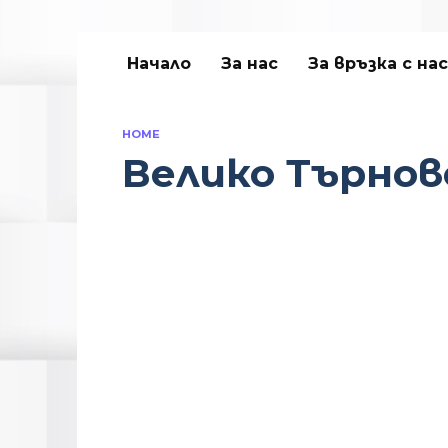
Начало
За нас
За връзка с нас
HOME
Велико Търнов