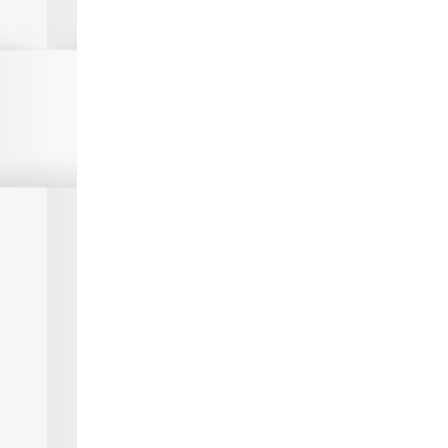
ВЕЛИКО ТЪРНОВО ОТ ДРОН
Крепостта под н
Търново от птич
Царевец от дрон
11.09.2023