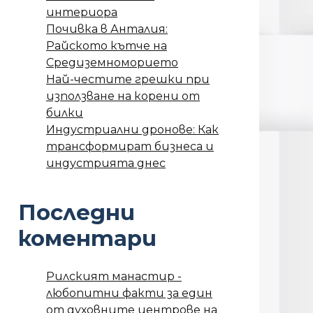
интериора
Почивка в Анталия:
Райското кътче на
Средиземноморието
Най-честите грешки при
използване на корени от
билки
Индустриални дронове: Как
трансформират бизнеса и
индустрията днес
Последни
коментари
Рилският манастир -
любопитни факти за един
от духовните центрове на