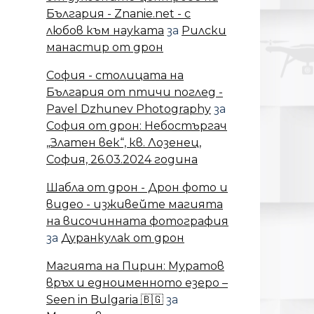
България - Znanie.net - с
любов към науката
за
Рилски
манастир от дрон
София - столицата на
България от птичи поглед -
Pavel Dzhunev Photography
за
София от дрон: Небостъргач
„Златен век“, кв. Лозенец,
София, 26.03.2024 година
Шабла от дрон - Дрон фото и
видео - изживейте магията
на височинната фотография
за
Дуранкулак от дрон
Магията на Пирин: Муратов
връх и едноименното езеро –
Seen in Bulgaria 🇧🇬
за