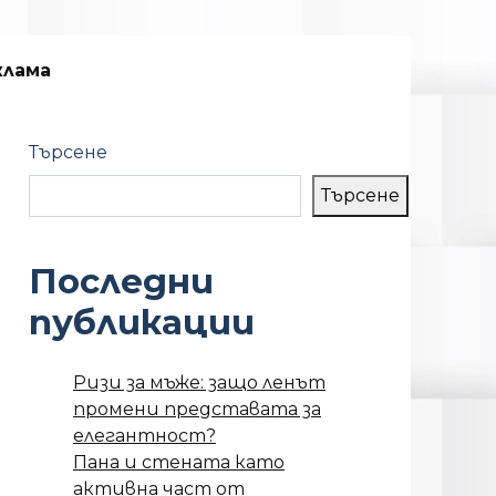
клама
Търсене
Търсене
Последни
публикации
Ризи за мъже: защо ленът
промени представата за
елегантност?
Пана и стената като
активна част от