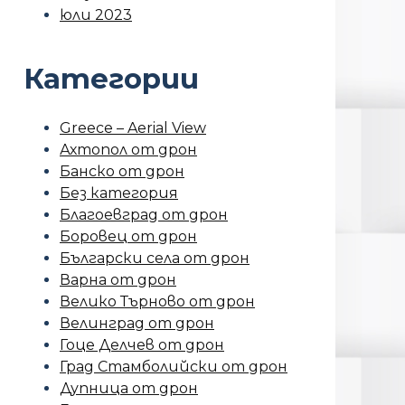
юли 2023
Категории
Greece – Aerial View
Ахтопол от дрон
Банско от дрон
Без категория
Благоевград от дрон
Боровец от дрон
Български села от дрон
Варна от дрон
Велико Търново от дрон
Велинград от дрон
Гоце Делчев от дрон
Град Стамболийски от дрон
Дупница от дрон