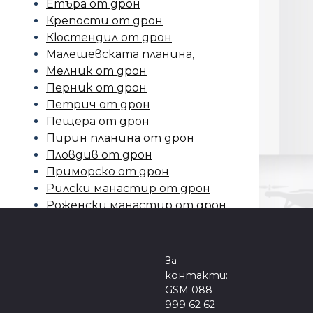
Етъра от дрон
Крепости от дрон
Кюстендил от дрон
Малешевската планина,
Мелник от дрон
Перник от дрон
Петрич от дрон
Пещера от дрон
Пирин планина от дрон
Пловдив от дрон
Приморско от дрон
Рилски манастир от дрон
Роженски манастир от дрон
Самоков от дрон
Сандански от дрон
Северна Македония
За
Седемте рилски езера от
контакти:
дрон
GSM 088
999 62 62
Село Баня