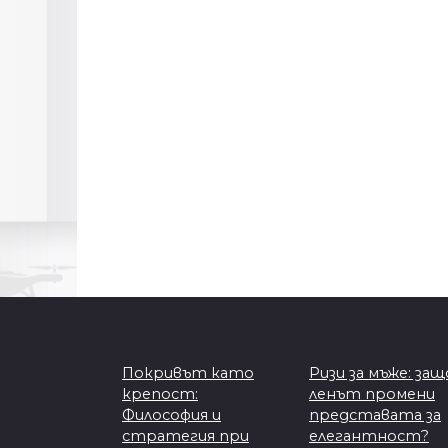
Покривът като
Ризи за мъже: защ
крепост:
ленът промени
Философия и
представата за
стратегия при
елегантност?