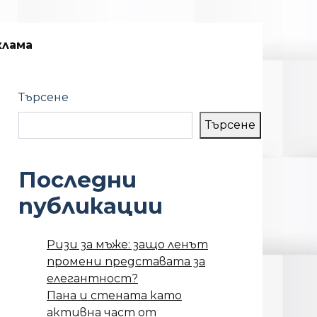
клама
Търсене
Търсене
Последни
публикации
Ризи за мъже: защо ленът
промени представата за
елегантност?
Пана и стената като
активна част от