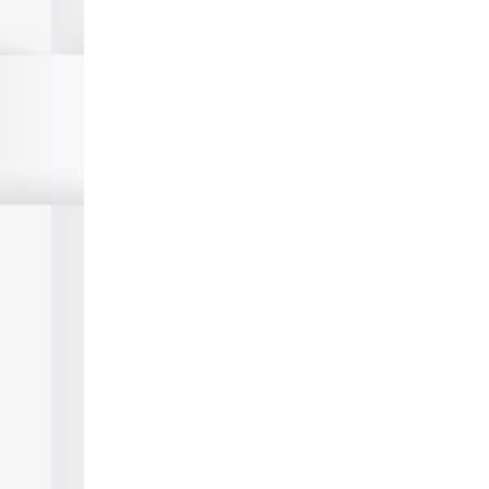
СЕЛО БАНЯ
Гранд Хотел Терме
близост до град Б
03.06.2024