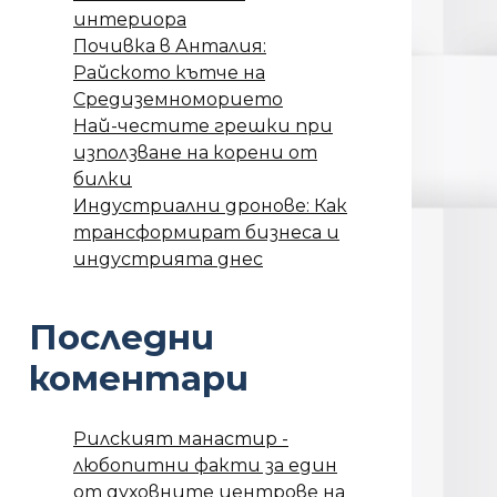
интериора
Почивка в Анталия:
Райското кътче на
Средиземноморието
Най-честите грешки при
използване на корени от
билки
Индустриални дронове: Как
трансформират бизнеса и
индустрията днес
Последни
коментари
Рилският манастир -
любопитни факти за един
от духовните центрове на