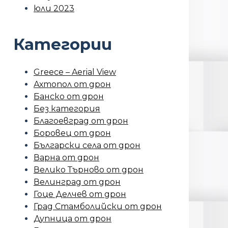
юли 2023
Категории
Greece – Aerial View
Ахтопол от дрон
Банско от дрон
Без категория
Благоевград от дрон
Боровец от дрон
Български села от дрон
Варна от дрон
Велико Търново от дрон
Велинград от дрон
Гоце Делчев от дрон
Град Стамболийски от дрон
Дупница от дрон