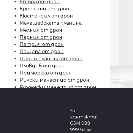
Етъра от дрон
Крепости от дрон
Кюстендил от дрон
Малешевската планина,
Мелник от дрон
Перник от дрон
Петрич от дрон
Пещера от дрон
Пирин планина от дрон
Пловдив от дрон
Приморско от дрон
Рилски манастир от дрон
Роженски манастир от дрон
Самоков от дрон
Сандански от дрон
Северна Македония
За
Седемте рилски езера от
контакти:
дрон
GSM 088
999 62 62
Село Баня