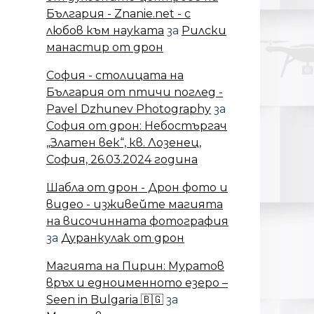
България - Znanie.net - с
любов към науката
за
Рилски
манастир от дрон
София - столицата на
България от птичи поглед -
Pavel Dzhunev Photography
за
София от дрон: Небостъргач
„Златен век“, кв. Лозенец,
София, 26.03.2024 година
Шабла от дрон - Дрон фото и
видео - изживейте магията
на височинната фотография
за
Дуранкулак от дрон
Магията на Пирин: Муратов
връх и едноименното езеро –
Seen in Bulgaria 🇧🇬
за