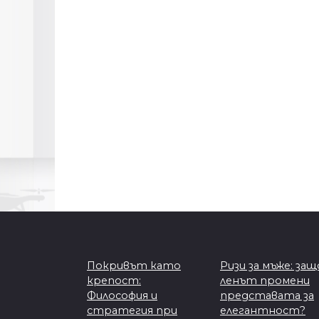
Покривът като
Ризи за мъже: защ
крепост:
ленът промени
Философия и
представата за
стратегия при
елегантност?