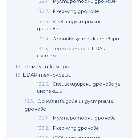
Мултироторни дронове
Fixed-wing дронове
VTOL индустриални
дронове
Дронове за тежки товари
Термо камери и LiDAR
системи
Термални камери
LiDAR технологии
Специализирани дронове за
инспекции
Основни видове индустриални
дронове
Мултироторни дронове
Fixed-wing дронове