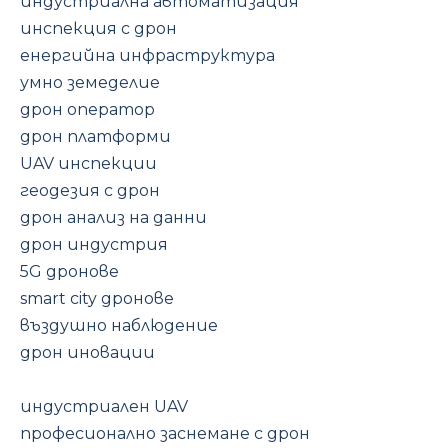
индустриална автоматизация
инспекция с дрон
енергийна инфраструктура
умно земеделие
дрон оператор
дрон платформи
UAV инспекции
геодезия с дрон
дрон анализ на данни
дрон индустрия
5G дронове
smart city дронове
въздушно наблюдение
дрон иновации
индустриален UAV
професионално заснемане с дрон