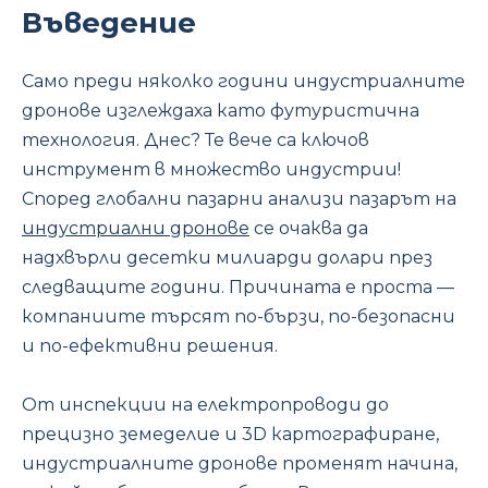
Въведение
Само преди няколко години индустриалните
дронове изглеждаха като футуристична
технология. Днес? Те вече са ключов
инструмент в множество индустрии!
Според глобални пазарни анализи пазарът на
индустриални дронове
се очаква да
надхвърли десетки милиарди долари през
следващите години. Причината е проста —
компаниите търсят по-бързи, по-безопасни
и по-ефективни решения.
От инспекции на електропроводи до
прецизно земеделие и 3D картографиране,
индустриалните дронове променят начина,