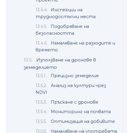
проекти
Инспекции на
труднодостъпни места
Подобряване на
безопасността
Намаляване на разходите и
времето
Използване на дронове в
земеделието
Прецизно земеделие
Анализ на култури чрез
NDVI
Пръскане с дронове
Мониторинг на почвата
Оптимизация на добивите
Намаляване на употребата