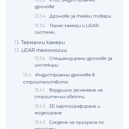
VTOL индустриални
дронове
Дронове за тежки товари
Термо камери и LiDAR
системи
Термални камери
LiDAR технологии
Специализирани дронове за
инспекции
Индустриални дронове в
строителството
Въздушно заснемане на
строителни обекти
3D картографиране и
моделиране
Следене на прогреса по