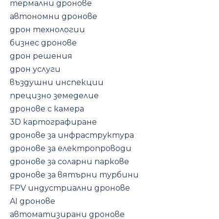
термални дронове
автономни дронове
дрон технологии
бизнес дронове
дрон решения
дрон услуги
въздушни инспекции
прецизно земеделие
дронове с камера
3D картографиране
дронове за инфраструктура
дронове за електропроводи
дронове за соларни паркове
дронове за вятърни турбини
FPV индустриални дронове
AI дронове
автоматизирани дронове