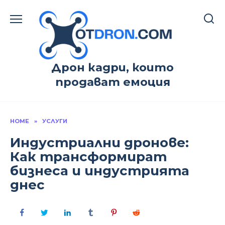
Skip
to
content
Дрон кадри, които
продават емоция
HOME
»
УСЛУГИ
Индустриални дронове:
Как трансформират
бизнеса и индустрията
днес