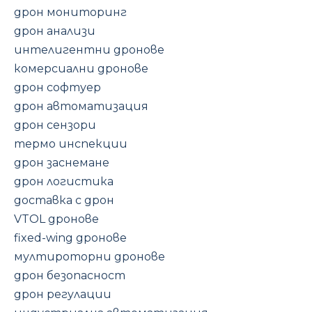
дрон мониторинг
дрон анализи
интелигентни дронове
комерсиални дронове
дрон софтуер
дрон автоматизация
дрон сензори
термо инспекции
дрон заснемане
дрон логистика
доставка с дрон
VTOL дронове
fixed-wing дронове
мултироторни дронове
дрон безопасност
дрон регулации