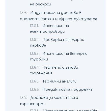
на ресурси
Индустриални дронове в
енергетиката и инфраструктурата
Инспекции на
електропроводи
Проверка на соларни
паркове
Инспекции на вятърни
турбини
Нефтени и газови
съоръжения
Термични анализи
Предиктивна поддръжка
Дронове за логистика и
транспорт
Автоматизирани доставки