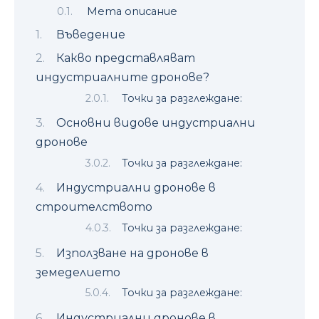
Мета описание
Въведение
Какво представляват
индустриалните дронове?
Точки за разглеждане:
Основни видове индустриални
дронове
Точки за разглеждане:
Индустриални дронове в
строителството
Точки за разглеждане:
Използване на дронове в
земеделието
Точки за разглеждане:
Индустриални дронове в