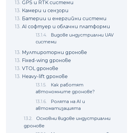
GPS и RTK системи
Камери и сензори
Батерии и енергийни системи
AI софтуер и облачни платформи
Видове индустриални UAV
системи
Мултироторни дронове
Fixed-wing дронове
VTOL дронове
Heavy-lift дронове
Как работят
автономните дронове?
Ролята на AI и
автоматизацията
Основни видове индустриални
дронове