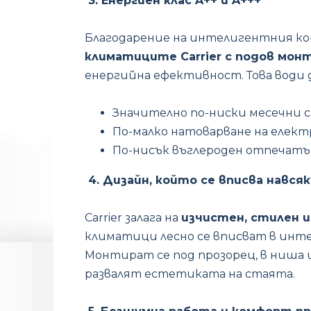
3. Енергиен клас A++ и A+++
Благодарение на интелигентния к
климатиците Carrier с подов мон
енергийна ефективност. Това води д
Значително по-ниски месечни 
По-малко натоварване на елек
По-нисък въглероден отпечатъ
4. Дизайн, който се вписва нався
Carrier залага на
изчистен, стилен 
климатици лесно се вписват в инте
Монтират се под прозорец, в ниша ил
развалят естетиката на стаята.