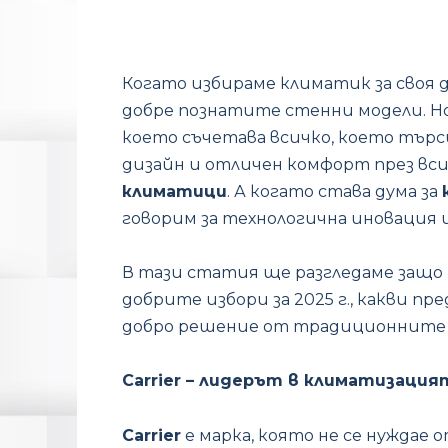
Когато избираме климатик за своя 
добре познатите стенни модели. Но
което съчетава всичко, което тър
дизайн и отличен комфорт през всич
климатици
. А когато става дума за
говорим за технологична иновация 
В тази статия ще разгледаме защо
добрите избори за 2025 г., какви пр
добро решение от традиционните
Carrier – лидерът в климатизация
Carrier
е марка, която не се нуждае о