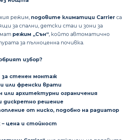
рез нощта
хия режим,
подовите климатици Carrier
са
ящи за спални, детски стаи и зони за
 имат
режим „Сън“
, който автоматично
урата за пълноценна почивка.
обрият избор?
 за стенен монтаж
ци или френски врати
н или архитектурни ограничения
и дискретно решение
опление от ниско, подобно на радиатор
 – цена и стойност