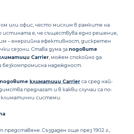
дом или офис, често мислим в рамките на
 истината е, че съществува едно решение,
сим – енергийна ефективност, дискретен
ки сезони. Става дума за
подовите
климатици Carrier
, можем спокойно да
и безкомпромисна надеждност.
подовите
климатици Carrier
са сред най-
едимства предлагат и в какви случаи са по-
 климатични системи.
та
т представяне. Създаден още през 1902 г.,