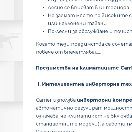
Лесно се вписват в интериора 
Не заемат място по високите с
или наклонени тавани
По-лесни за обслужване и почис
Когато тези предимства се съчетая
повече от впечатляващ.
Предимства на климатиците Carri
1. Интелигентна инверторна тех
Carrier използва
инверторни компре
автоматично регулират мощността
означава, че климатикът не включва
стандартните модели), а работи пла
Резултатът е: