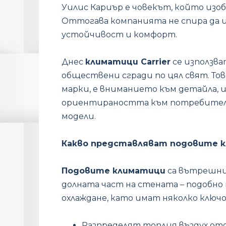
Уилис Кариър е човекът, който изо
Оттогава компанията не спира да и
устойчивост и комфорт.
Днес
климатици Carrier
се използва
обществени сгради по цял свят. Тов
марки, е вниманието към детайла,
ориентираността към потребителя.
модели.
Какво представляват подовите 
Подовите климатици
са вътрешни
долната част на стената – подобно 
охлаждане, като имат няколко ключ
Разпределят топлия въздух отд