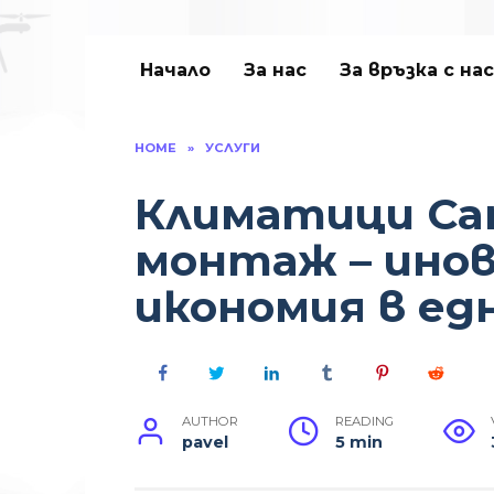
Начало
За нас
За връзка с нас
HOME
»
УСЛУГИ
Климатици Carr
монтаж – инов
икономия в ед
AUTHOR
READING
pavel
5 min