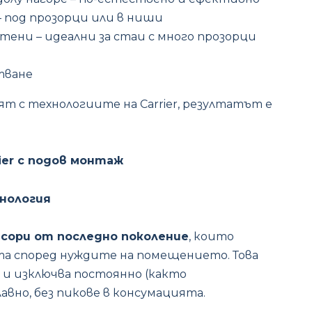
– под прозорци или в ниши
тени – идеални за стаи с много прозорци
тване
т с технологиите на Carrier, резултатът е
er с подов монтаж
нология
сори от последно поколение
, които
 според нуждите на помещението. Това
 и изключва постоянно (както
вно, без пикове в консумацията.