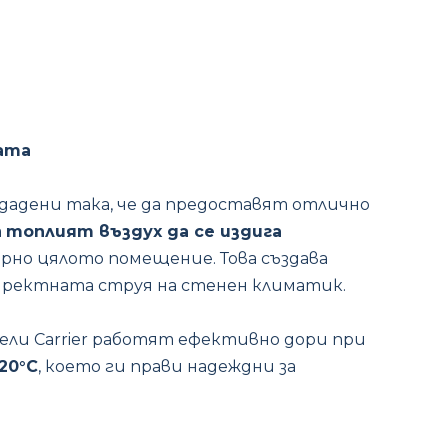
мата
здадени така, че да предоставят отлично
а
топлият въздух да се издига
ерно цялото помещение. Това създава
иректната струя на стенен климатик.
ели Carrier работят ефективно дори при
-20°C
, което ги прави надеждни за