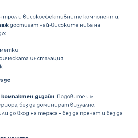
онтрол и високоефективните компоненти,
таж
достигат най-високите нива на
о:
сметки
трическата инсталация
к
къде
и компактен дизайн
. Подовите им
риора, без да доминират визуално.
и до вход на тераса – без да пречат и без да