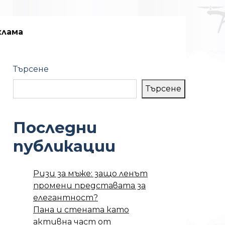
клама
Търсене
Търсене
Последни
публикации
Ризи за мъже: защо ленът
промени представата за
елегантност?
Пана и стената като
активна част от