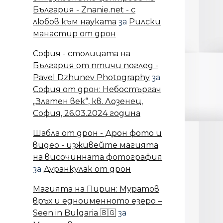
България - Znanie.net - с
любов към науката
за
Рилски
манастир от дрон
София - столицата на
България от птичи поглед -
Pavel Dzhunev Photography
за
София от дрон: Небостъргач
„Златен век“, кв. Лозенец,
София, 26.03.2024 година
Шабла от дрон - Дрон фото и
видео - изживейте магията
на височинната фотография
за
Дуранкулак от дрон
Магията на Пирин: Муратов
връх и едноименното езеро –
Seen in Bulgaria 🇧🇬
за