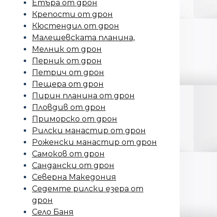
Етъра от дрон
Крепости от дрон
Кюстендил от дрон
Малешевската планина,
Мелник от дрон
Перник от дрон
Петрич от дрон
Пещера от дрон
Пирин планина от дрон
Пловдив от дрон
Приморско от дрон
Рилски манастир от дрон
Роженски манастир от дрон
Самоков от дрон
Сандански от дрон
Северна Македония
Седемте рилски езера от
дрон
Село Баня