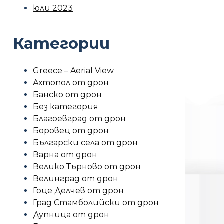
юли 2023
Категории
Greece – Aerial View
Ахтопол от дрон
Банско от дрон
Без категория
Благоевград от дрон
Боровец от дрон
Български села от дрон
Варна от дрон
Велико Търново от дрон
Велинград от дрон
Гоце Делчев от дрон
Град Стамболийски от дрон
Дупница от дрон