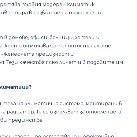
бретява първия модерен климатик.
нвестира в развитие на технологии,
т в домове, офиси, болници, хотели и
а, което отличава Carrier от останалите
 инженерната прецизност и
 Тези качества ясно личат и в подовите им
климатици?
 тела на климатична система, монтирани в
на радиатор. Те се използват за отопление и
ови предимства:
олу нагоре – по-естествено и ефективно