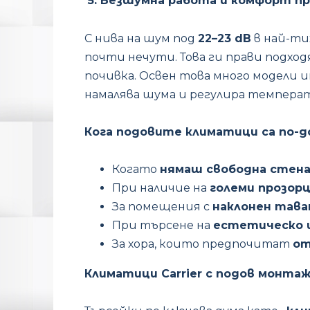
5. Безшумна работа и комфорт п
С нива на шум под
22–23 dB
в най-ти
почти нечути. Това ги прави подход
почивка. Освен това много модели
намалява шума и регулира температ
Кога подовите климатици са по-д
Когато
нямаш свободна стена
При наличие на
големи прозор
За помещения с
наклонен тава
При търсене на
естетическо 
За хора, които предпочитат
от
Климатици Carrier с подов монтаж