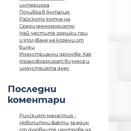
интериора
Почивка в Анталия:
Райското кътче на
Средиземноморието
Най-честите грешки при
използване на корени от
билки
Индустриални дронове: Как
трансформират бизнеса и
индустрията днес
Последни
коментари
Рилският манастир -
любопитни факти за един
от духовните центрове на