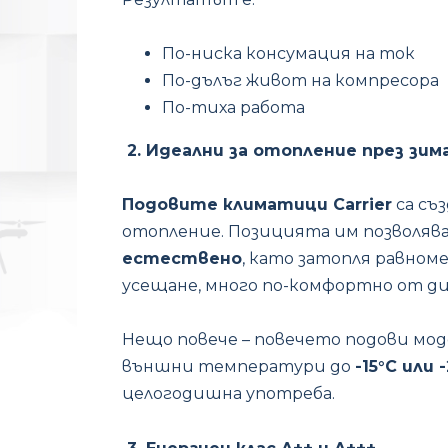
По-ниска консумация на ток
По-дълъг живот на компресора
По-тиха работа
2. Идеални за отопление през зи
Подовите климатици Carrier
са съ
отопление. Позицията им позволяв
естествено
, като затопля равном
усещане, много по-комфортно от д
Нещо повече – повечето подови мод
външни температури до
-15°C или 
целогодишна употреба.